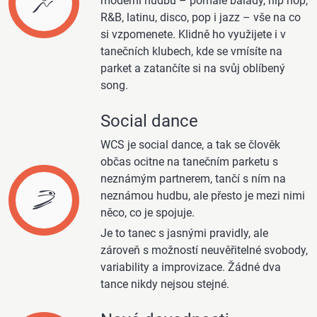
moderní hudbu – pomalé balady, hip hop,
R&B, latinu, disco, pop i jazz – vše na co
si vzpomenete. Klidně ho využijete i v
tanečních klubech, kde se vmísíte na
parket a zatančíte si na svůj oblíbený
song.
Social dance
WCS je social dance, a tak se člověk
občas ocitne na tanečním parketu s
neznámým partnerem, tančí s ním na
neznámou hudbu, ale přesto je mezi nimi
něco, co je spojuje.
Je to tanec s jasnými pravidly, ale
zároveň s možností neuvěřitelné svobody,
variability a improvizace. Žádné dva
tance nikdy nejsou stejné.