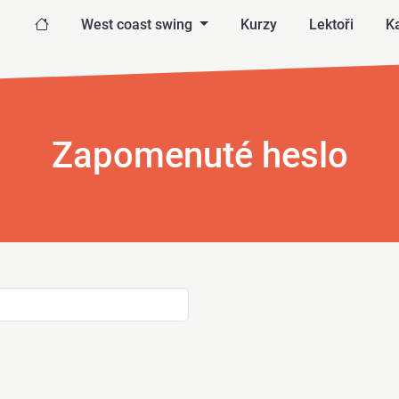
West coast swing
Kurzy
Lektoři
Ka
Zapomenuté heslo