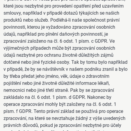
které jsou nezbytné pro provedení opatření před uzavřením
smlouvy, například v případě dotazů týkajících se našich
produktů nebo služeb. Podléhá-li naše společnost právní
povinnosti, kterou je vyžadováno zpracování osobních
údajů, například pro plnění daňových povinností, je
zpracování založeno na čl. 6 odst. 1 písm. c GDPR. Ve
výjimečných případech může být zpracování osobních
údajů nezbytné pro ochranu životně důležitých zájmů
dotčené nebo jiné fyzické osoby. Tak by tomu bylo například
v případě, že by se návštěvník v našem podniku zranil a bylo
by třeba předat jeho jméno, věk, údaje o zdravotním
pojištění nebo jiné životně důležité informace lékaři,
nemocnici nebo jiné třetí straně. Pak by se zpracování
zakládalo na čl. 6 odst. 1 písm. d GDPR. Nakonec by
operace zpracování mohly být založeny na čl. 6 odst. 1
písm. f GDPR. Tento právní základ se používá pro operace
zpracování, na které se nevztahuje žádný z výše uvedených
právních důvodů, pokud je zpracování nezbytné pro účely