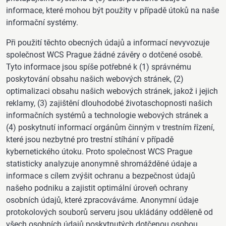
informace, které mohou být použity v případě útoků na naše
informační systémy.
Při použití těchto obecných údajů a informací nevyvozuje
společnost WCS Prague žádné závěry o dotčené osobě.
Tyto informace jsou spíše potřebné k (1) správnému
poskytování obsahu našich webových stránek, (2)
optimalizaci obsahu našich webových stránek, jakož i jejich
reklamy, (3) zajištění dlouhodobé životaschopnosti našich
informačních systémů a technologie webových stránek a
(4) poskytnutí informací orgánům činným v trestním řízení,
které jsou nezbytné pro trestní stíhání v případě
kybernetického útoku. Proto společnost WCS Prague
statisticky analyzuje anonymně shromážděné údaje a
informace s cílem zvýšit ochranu a bezpečnost údajů
našeho podniku a zajistit optimální úroveň ochrany
osobních údajů, které zpracováváme. Anonymní údaje
protokolových souborů serveru jsou ukládány odděleně od
všech osobních údajů poskytnutých dotčenou osobou.