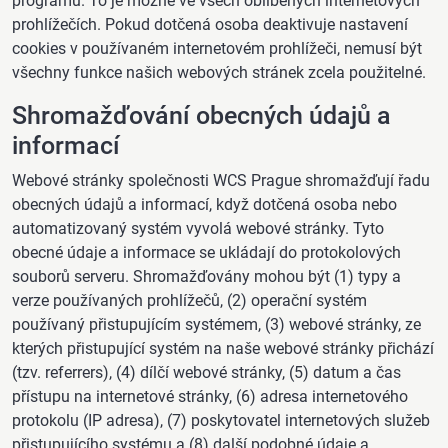
programů. To je možné ve všech oblíbených internetových
prohlížečích. Pokud dotčená osoba deaktivuje nastavení
cookies v používaném internetovém prohlížeči, nemusí být
všechny funkce našich webových stránek zcela použitelné.
Shromažďování obecných údajů a
informací
Webové stránky společnosti WCS Prague shromažďují řadu
obecných údajů a informací, když dotčená osoba nebo
automatizovaný systém vyvolá webové stránky. Tyto
obecné údaje a informace se ukládají do protokolových
souborů serveru. Shromažďovány mohou být (1) typy a
verze používaných prohlížečů, (2) operační systém
používaný přistupujícím systémem, (3) webové stránky, ze
kterých přistupující systém na naše webové stránky přichází
(tzv. referrers), (4) dílčí webové stránky, (5) datum a čas
přístupu na internetové stránky, (6) adresa internetového
protokolu (IP adresa), (7) poskytovatel internetových služeb
přistupujícího systému a (8) další podobné údaje a