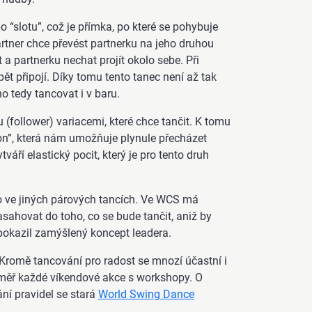
 “slotu”, což je přímka, po které se pohybuje
artner chce převést partnerku na jeho druhou
 a partnerku nechat projít okolo sebe. Při
pět připojí. Díky tomu tento tanec není až tak
o tedy tancovat i v baru.
u (follower) variacemi, které chce tančit. K tomu
n”, která nám umožňuje plynule přecházet
váří elastický pocit, který je pro tento druh
o ve jiných párových tancích. Ve WCS má
sahovat do toho, co se bude tančit, aniž by
okazil zamýšlený koncept leadera.
Kromě tancování pro radost se mnozí účastní i
téměř každé víkendové akce s workshopy. O
ní pravidel se stará
World Swing Dance