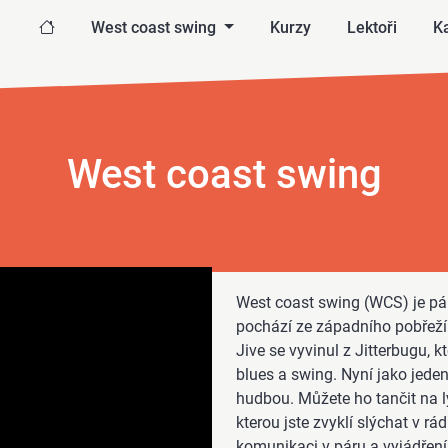
West coast swing
Kurzy
Lektoři
Ka
West coast swing
West coast swing (WCS) je pár
pochází ze západního pobřeží U
Jive se vyvinul z Jitterbugu, 
blues a swing. Nyní jako jede
hudbou. Můžete ho tančit na ly
kterou jste zvyklí slýchat v rá
komunikaci v páru a vyjádření