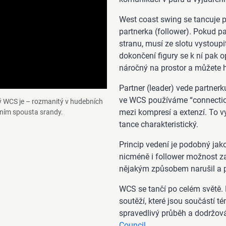
West coast swing se tancuje po
partnerka (follower). Pokud p
stranu, musí ze slotu vystoupit
dokončení figury se k ní pak o
náročný na prostor a můžete h
Partner (leader) vede partnerk
ve WCS používáme “connectio
ký WCS je – rozmanitý v hudebních
mezi kompresí a extenzí. To vyt
s ním spousta srandy.
tance charakteristický.
Princip vedení je podobný jak
nicméně i follower možnost za
nějakým způsobem narušil a p
WCS se tančí po celém světě. 
soutěží, které jsou součástí 
spravedlivý průběh a dodržová
Council
.