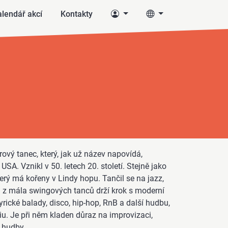
lendář akcí
Kontakty
ový tanec, který, jak už název napovídá,
SA. Vznikl v 50. letech 20. století. Stejně jako
který má kořeny v Lindy hopu. Tančil se na jazz,
n z mála swingových tanců drží krok s moderní
rické balady, disco, hip-hop, RnB a další hudbu,
diu. Je při něm kladen důraz na improvizaci,
 hudby.